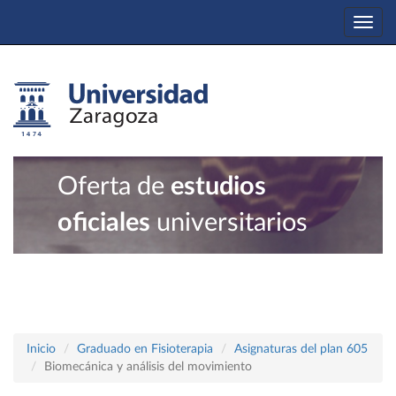
Togg
navi
Oferta de
estudios
oficiales
universitarios
Inicio
Graduado en Fisioterapia
Asignaturas del plan 605
Biomecánica y análisis del movimiento