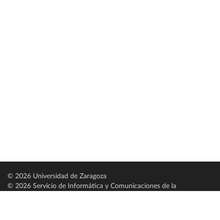
© 2026 Universidad de Zaragoza
© 2026 Servicio de Informática y Comunicaciones de la
Universidad de Zaragoza (
SICUZ
)
Universidad de Zaragoza
C/ Pedro Cerbuna, 12