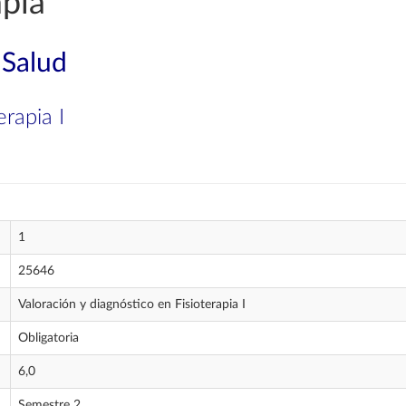
apia
 Salud
erapia I
1
25646
Valoración y diagnóstico en Fisioterapia I
Obligatoria
6,0
Semestre 2