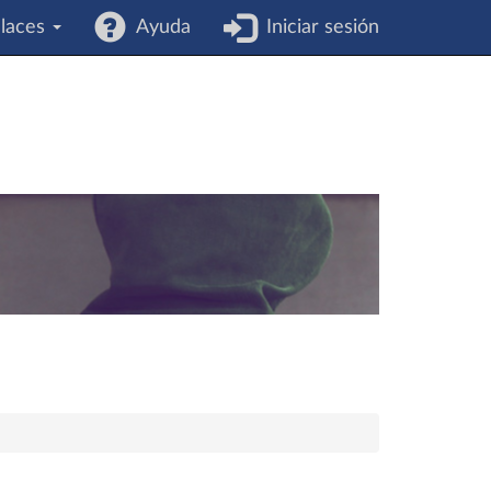
laces
Ayuda
Iniciar sesión