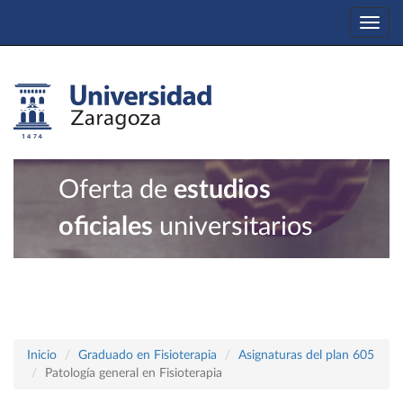
Togg
navi
Oferta de
estudios
oficiales
universitarios
Inicio
Graduado en Fisioterapia
Asignaturas del plan 605
Patología general en Fisioterapia