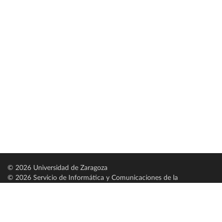
© 2026 Universidad de Zaragoza
© 2026 Servicio de Informática y Comunicaciones de la
Universidad de Zaragoza (
SICUZ
)
Universidad de Zaragoza
C/ Pedro Cerbuna, 12
ES-50009 Zaragoza