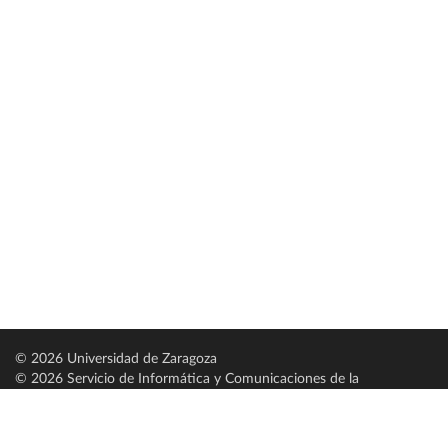
© 2026 Universidad de Zaragoza
© 2026 Servicio de Informática y Comunicaciones de la
Universidad de Zaragoza (
SICUZ
)
Universidad de Zaragoza
C/ Pedro Cerbuna, 12