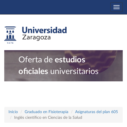
Togg
navi
Oferta de
estudios
oficiales
universitarios
Inicio
Graduado en Fisioterapia
Asignaturas del plan 605
Inglés científico en Ciencias de la Salud