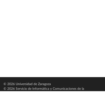
© 2026 Universidad de Zaragoza
© 2026 Servicio de Informática y Comunicaciones de la
Universidad de Zaragoza (
SICUZ
)
Universidad de Zaragoza
C/ Pedro Cerbuna, 12