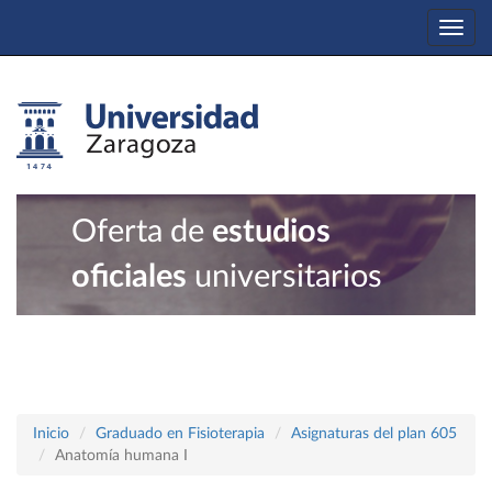
Togg
navi
Oferta de
estudios
oficiales
universitarios
Inicio
Graduado en Fisioterapia
Asignaturas del plan 605
Anatomía humana I