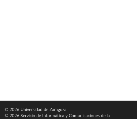
© 2026 Universidad de Zaragoza
© 2026 Servicio de Informática y Comunicaciones de la
Universidad de Zaragoza (
SICUZ
)
Universidad de Zaragoza
C/ Pedro Cerbuna, 12