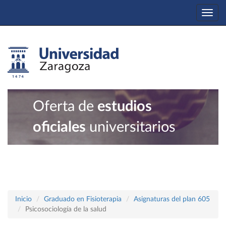
Togg
navi
Oferta de
estudios
oficiales
universitarios
Inicio
Graduado en Fisioterapia
Asignaturas del plan 605
Psicosociología de la salud