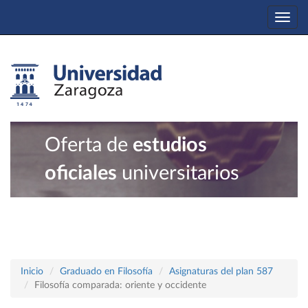
Togg
navi
Oferta de
estudios
oficiales
universitarios
Inicio
Graduado en Filosofía
Asignaturas del plan 587
Filosofía comparada: oriente y occidente