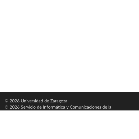
© 2026 Universidad de Zaragoza
© 2026 Servicio de Informática y Comunicaciones de la
Universidad de Zaragoza (
SICUZ
)
Universidad de Zaragoza
C/ Pedro Cerbuna, 12
ES-50009 Zaragoza
España / Spain