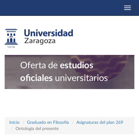
Togg
navi
Oferta de
estudios
oficiales
universitarios
Inicio
Graduado en Filosofía
Asignaturas del plan 269
Ontología del presente