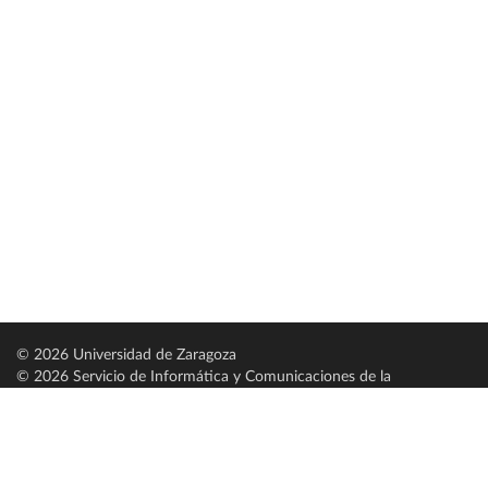
© 2026 Universidad de Zaragoza
© 2026 Servicio de Informática y Comunicaciones de la
Universidad de Zaragoza (
SICUZ
)
Universidad de Zaragoza
C/ Pedro Cerbuna, 12
ES-50009 Zaragoza
España / Spain