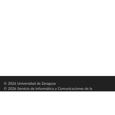
© 2026 Universidad de Zaragoza
© 2026 Servicio de Informática y Comunicaciones de la
Universidad de Zaragoza (
SICUZ
)
Universidad de Zaragoza
C/ Pedro Cerbuna, 12
ES-50009 Zaragoza
España / Spain