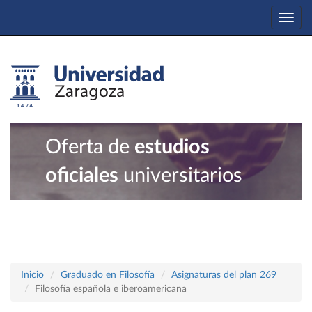
Togg
navi
Oferta de
estudios
oficiales
universitarios
Inicio
Graduado en Filosofía
Asignaturas del plan 269
Filosofía española e iberoamericana