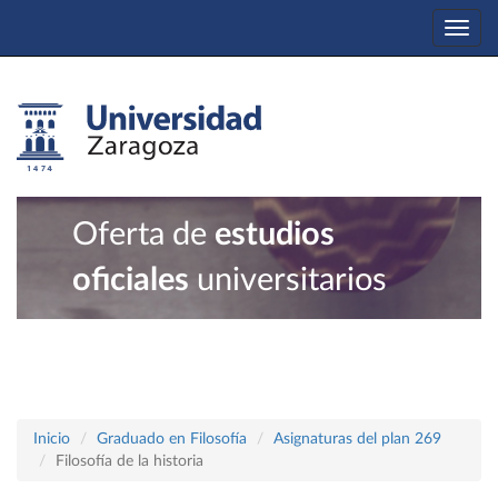
Togg
navi
Oferta de
estudios
oficiales
universitarios
Inicio
Graduado en Filosofía
Asignaturas del plan 269
Filosofía de la historia