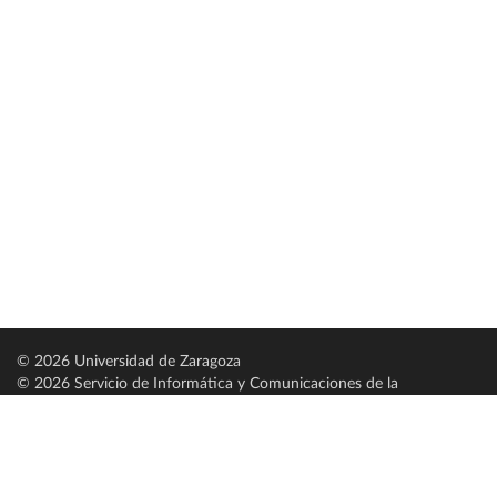
© 2026 Universidad de Zaragoza
© 2026 Servicio de Informática y Comunicaciones de la
Universidad de Zaragoza (
SICUZ
)
Universidad de Zaragoza
C/ Pedro Cerbuna, 12
ES-50009 Zaragoza
España / Spain