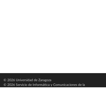
© 2026 Universidad de Zaragoza
© 2026 Servicio de Informática y Comunicaciones de la
Universidad de Zaragoza (
SICUZ
)
Universidad de Zaragoza
C/ Pedro Cerbuna, 12
ES-50009 Zaragoza