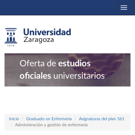
Togg
navi
Oferta de
estudios
oficiales
universitarios
Inicio
Graduado en Enfermería
Asignaturas del plan 561
Administración y gestión de enfermería