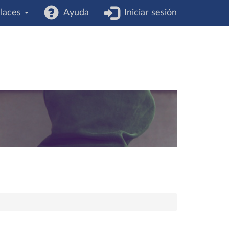
laces
Ayuda
Iniciar sesión