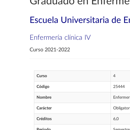
Graduado en Enferme
Escuela Universitaria de E
Enfermería clínica IV
Curso 2021-2022
Curso
4
Código
25444
Nombre
Enfermerí
Carácter
Obligator
Créditos
6,0
Periodo
Semestre