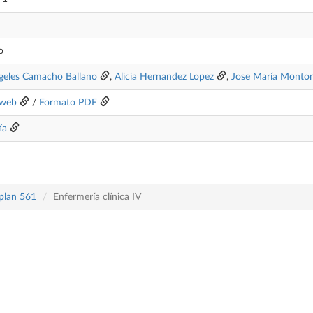
o
geles Camacho Ballano
,
Alicia Hernandez Lopez
,
Jose María Monton
 web
/
Formato PDF
ía
 plan 561
Enfermería clínica IV