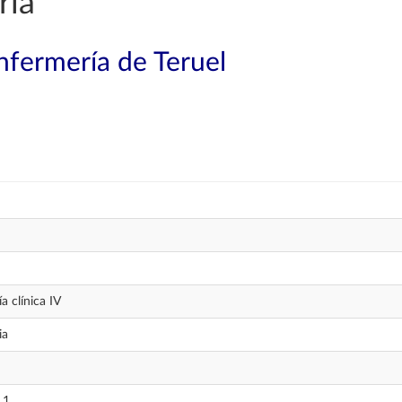
ría
nfermería de Teruel
a clínica IV
ia
 1