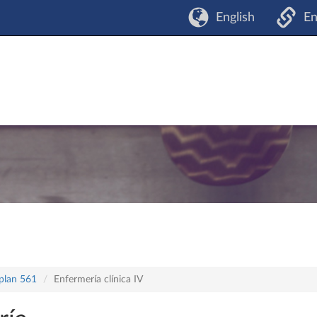
English
En
 plan 561
Enfermería clínica IV