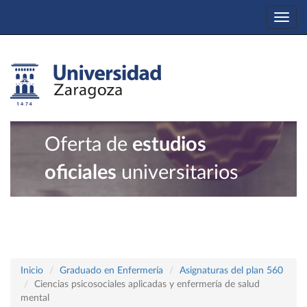
Togg
navi
Oferta de
estudios
oficiales
universitarios
Inicio
Graduado en Enfermería
Asignaturas del plan 560
Ciencias psicosociales aplicadas y enfermería de salud
mental