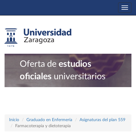
Togg
navi
Oferta de
estudios
oficiales
universitarios
Inicio
Graduado en Enfermería
Asignaturas del plan 559
Farmacoterapia y dietoterapia