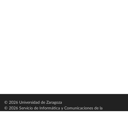
© 2026 Universidad de Zaragoza
© 2026 Servicio de Informática y Comunicaciones de la
Universidad de Zaragoza (
SICUZ
)
Universidad de Zaragoza
C/ Pedro Cerbuna, 12