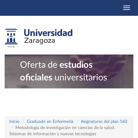
Togg
navi
Oferta de
estudios
oficiales
universitarios
Inicio
Graduado en Enfermería
Asignaturas del plan 560
Metodología de investigación en ciencias de la salud.
Sistemas de información y nuevas tecnologías