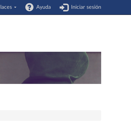
laces
Ayuda
Iniciar sesión