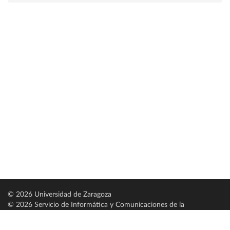
© 2026 Universidad de Zaragoza
© 2026 Servicio de Informática y Comunicaciones de la
Universidad de Zaragoza (
SICUZ
)
Universidad de Zaragoza