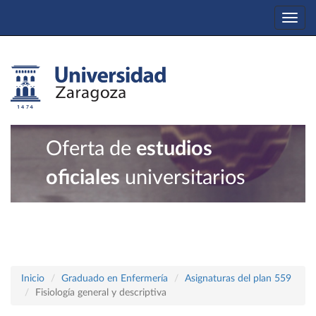
Togg
navi
Oferta de
estudios
oficiales
universitarios
Inicio
Graduado en Enfermería
Asignaturas del plan 559
Fisiología general y descriptiva