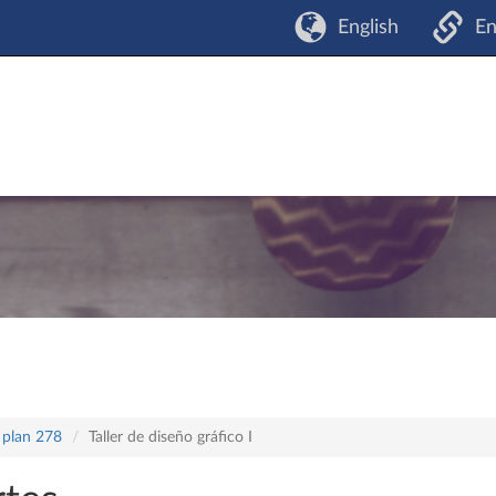
English
En
 plan 278
Taller de diseño gráfico I