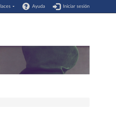
laces
Ayuda
Iniciar sesión