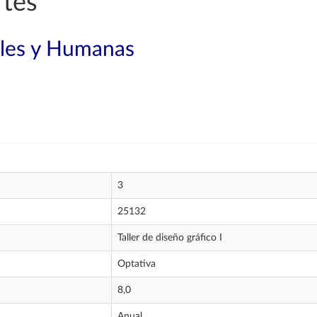
rtes
ales y Humanas
3
25132
Taller de diseño gráfico I
Optativa
8,0
Anual