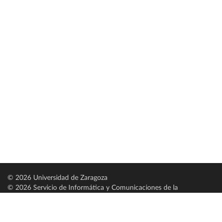
© 2026 Universidad de Zaragoza
© 2026 Servicio de Informática y Comunicaciones de la
Universidad de Zaragoza (
SICUZ
)
Universidad de Zaragoza
C/ Pedro Cerbuna, 12