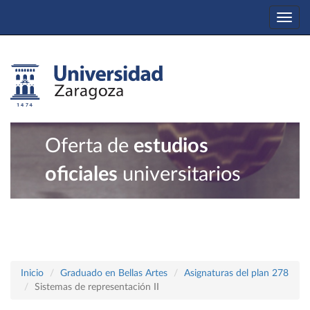
Togg
navi
Oferta de
estudios
oficiales
universitarios
Inicio
Graduado en Bellas Artes
Asignaturas del plan 278
Sistemas de representación II