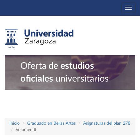
Togg
navi
Oferta de
estudios
oficiales
universitarios
Inicio
Graduado en Bellas Artes
Asignaturas del plan 278
Volumen II