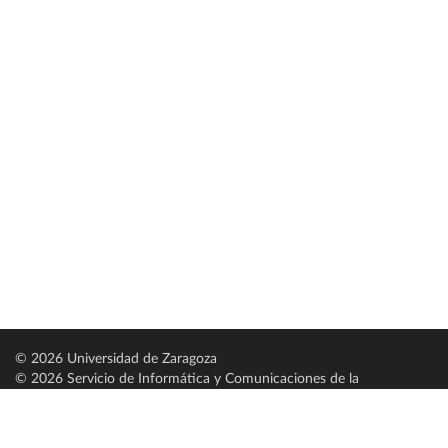
© 2026 Universidad de Zaragoza
© 2026 Servicio de Informática y Comunicaciones de la
Universidad de Zaragoza (
SICUZ
)
Universidad de Zaragoza
C/ Pedro Cerbuna, 12