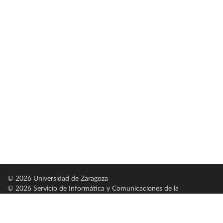
© 2026 Universidad de Zaragoza
© 2026 Servicio de Informática y Comunicaciones de la
Universidad de Zaragoza (
SICUZ
)
Universidad de Zaragoza
C/ Pedro Cerbuna, 12