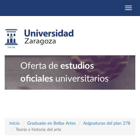
Togg
navi
Oferta de
estudios
oficiales
universitarios
Inicio
Graduado en Bellas Artes
Asignaturas del plan 278
Teoría e historia del arte