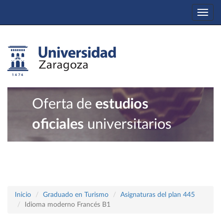
Togg
navi
Oferta de
estudios
oficiales
universitarios
Inicio
Graduado en Turismo
Asignaturas del plan 445
Idioma moderno Francés B1