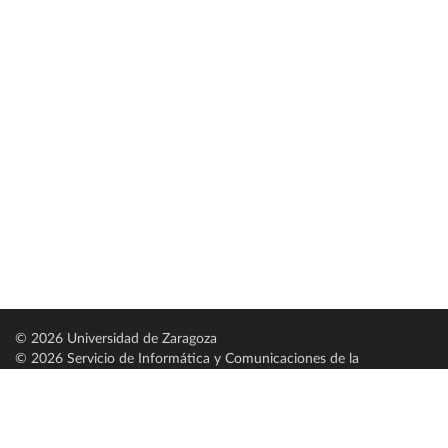
© 2026 Universidad de Zaragoza
© 2026 Servicio de Informática y Comunicaciones de la
Universidad de Zaragoza (
SICUZ
)
Universidad de Zaragoza
C/ Pedro Cerbuna, 12
ES-50009 Zaragoza