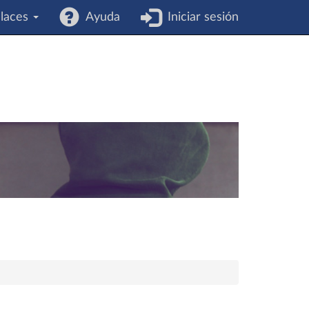
laces
Ayuda
Iniciar sesión