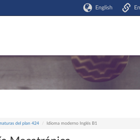
English
En
naturas del plan 424
Idioma moderno Inglés B1