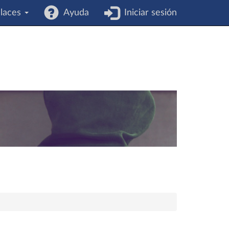
laces
Ayuda
Iniciar sesión