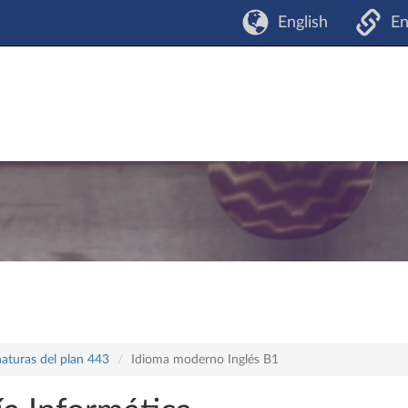
English
En
naturas del plan 443
Idioma moderno Inglés B1