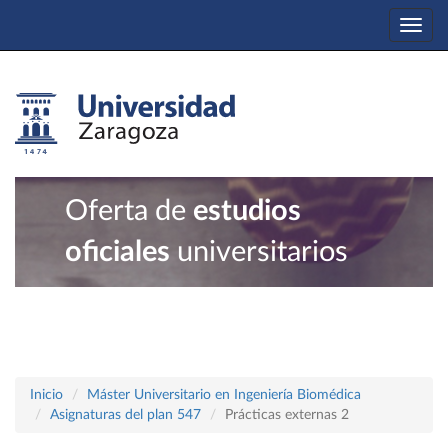
Togg
navi
Oferta de
estudios
oficiales
universitarios
Inicio
Máster Universitario en Ingeniería Biomédica
Asignaturas del plan 547
Prácticas externas 2