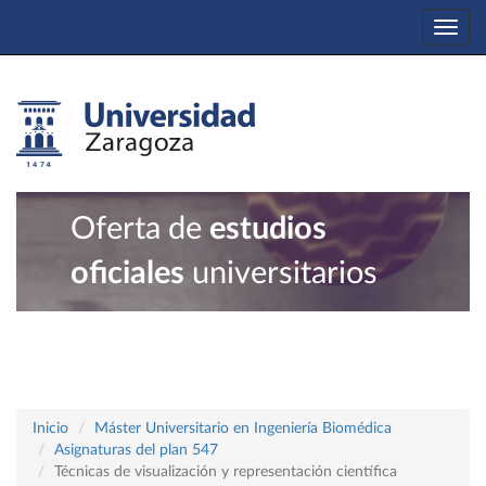
Togg
navi
Oferta de
estudios
oficiales
universitarios
Inicio
Máster Universitario en Ingeniería Biomédica
Asignaturas del plan 547
Técnicas de visualización y representación científica