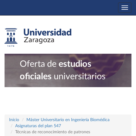
Togg
navi
Oferta de
estudios
oficiales
universitarios
Inicio
Máster Universitario en Ingeniería Biomédica
Asignaturas del plan 547
Técnicas de reconocimiento de patrones