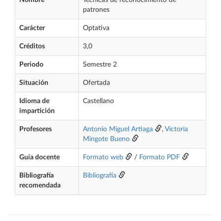
Nombre
Técnicas de reconocimiento de
patrones
Carácter
Optativa
Créditos
3,0
Periodo
Semestre 2
Situación
Ofertada
Idioma de
Castellano
impartición
Profesores
Antonio Miguel Artiaga
,
Victoria
Mingote Bueno
Guía docente
Formato web
/
Formato PDF
Bibliografía
Bibliografía
recomendada