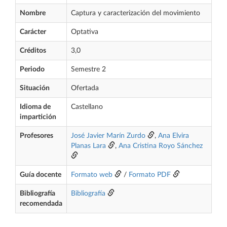
Nombre
Captura y caracterización del movimiento
Carácter
Optativa
Créditos
3,0
Periodo
Semestre 2
Situación
Ofertada
Idioma de
Castellano
impartición
Profesores
José Javier Marín Zurdo
,
Ana Elvira
Planas Lara
,
Ana Cristina Royo Sánchez
Guía docente
Formato web
/
Formato PDF
Bibliografía
Bibliografía
recomendada