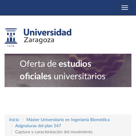
Togg
navi
Oferta de
estudios
oficiales
universitarios
Inicio
Máster Universitario en Ingeniería Biomédica
Asignaturas del plan 547
Captura y caracterización del movimiento