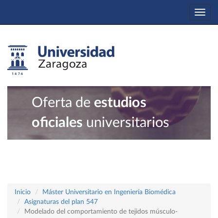
Togg
navi
Oferta de
estudios
oficiales
universitarios
Inicio
Máster Universitario en Ingeniería Biomédica
Asignaturas del plan 547
Modelado del comportamiento de tejidos músculo-