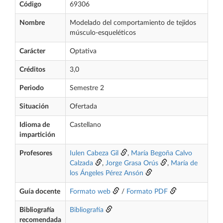
Código
69306
Nombre
Modelado del comportamiento de tejidos
músculo-esqueléticos
Carácter
Optativa
Créditos
3,0
Periodo
Semestre 2
Situación
Ofertada
Idioma de
Castellano
impartición
Profesores
Iulen Cabeza Gil
,
María Begoña Calvo
Calzada
,
Jorge Grasa Orús
,
María de
los Ángeles Pérez Ansón
Guía docente
Formato web
/
Formato PDF
Bibliografía
Bibliografía
recomendada