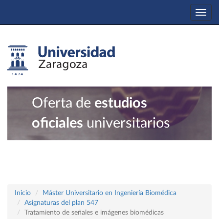
Togg
navi
Oferta de
estudios
oficiales
universitarios
Inicio
Máster Universitario en Ingeniería Biomédica
Asignaturas del plan 547
Tratamiento de señales e imágenes biomédicas