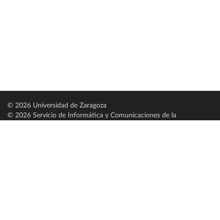
© 2026 Universidad de Zaragoza
© 2026 Servicio de Informática y Comunicaciones de la
Universidad de Zaragoza (
SICUZ
)
Universidad de Zaragoza
C/ Pedro Cerbuna, 12
ES-50009 Zaragoza
España / Spain
Tel: +34 976761000
ciu@unizar.es
Q-5018001-G