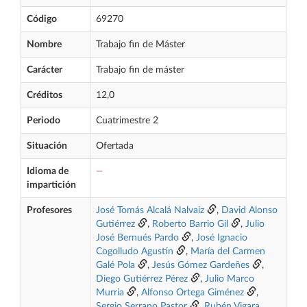
Código
69270
Nombre
Trabajo fin de Máster
Carácter
Trabajo fin de máster
Créditos
12,0
Periodo
Cuatrimestre 2
Situación
Ofertada
Idioma de
—
impartición
Profesores
José Tomás Alcalá Nalvaiz
,
David Alonso
Gutiérrez
,
Roberto Barrio Gil
,
Julio
José Bernués Pardo
,
José Ignacio
Cogolludo Agustín
,
María del Carmen
Galé Pola
,
Jesús Gómez Gardeñes
,
Diego Gutiérrez Pérez
,
Julio Marco
Murria
,
Alfonso Ortega Giménez
,
Sergio Serrano Pastor
,
Rubén Vigara