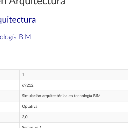
en Arquitectura
quitectura
nología BIM
1
69212
Simulación arquitectónica en tecnología BIM
Optativa
3,0
Semestre 1