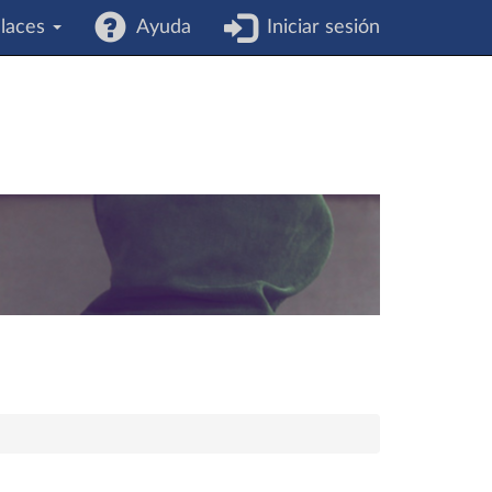
laces
Ayuda
Iniciar sesión