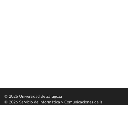
© 2026 Universidad de Zaragoza
© 2026 Servicio de Informática y Comunicaciones de la
Universidad de Zaragoza (
SICUZ
)
Universidad de Zaragoza
C/ Pedro Cerbuna, 12
ES-50009 Zaragoza