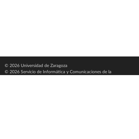
© 2026 Universidad de Zaragoza
© 2026 Servicio de Informática y Comunicaciones de la
Universidad de Zaragoza (
SICUZ
)
Universidad de Zaragoza
C/ Pedro Cerbuna, 12
ES-50009 Zaragoza
España / Spain
Tel: +34 976761000
ciu@unizar.es
Q-5018001-G