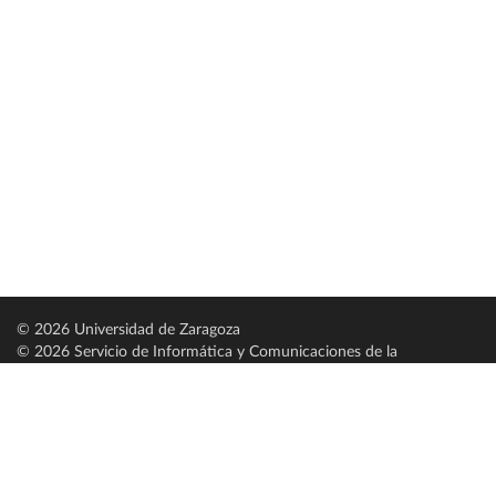
© 2026 Universidad de Zaragoza
© 2026 Servicio de Informática y Comunicaciones de la
Universidad de Zaragoza (
SICUZ
)
Universidad de Zaragoza
C/ Pedro Cerbuna, 12
ES-50009 Zaragoza
España / Spain
Tel: +34 976761000