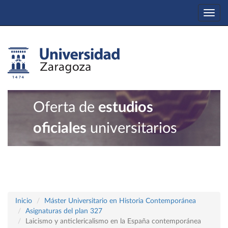
Togg
navi
Oferta de
estudios
oficiales
universitarios
Inicio
Máster Universitario en Historia Contemporánea
Asignaturas del plan 327
Laicismo y anticlericalismo en la España contemporánea