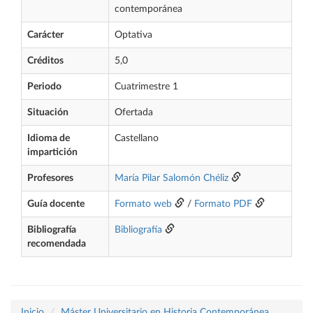
contemporánea
Carácter
Optativa
Créditos
5,0
Periodo
Cuatrimestre 1
Situación
Ofertada
Idioma de
Castellano
impartición
Profesores
María Pilar Salomón Chéliz
Guía docente
Formato web
/
Formato PDF
Bibliografía
Bibliografía
recomendada
Inicio
Máster Universitario en Historia Contemporánea