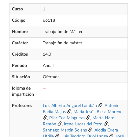
Curso
1
Código
66118
Nombre
Trabajo fin de Máster
Carácter
Trabajo fin de máster
Créditos
14,0
Periodo
Anual
Situación
Ofertada
Idioma de
—
impartición
Profesores
Luis Alberto Angurel Lambán
,
Antonio
Badía Majos
,
María Jesús Blesa Moreno
,
Pilar Cea Mingueza
,
Marta Haro
Remón
,
Irene Lucas del Pozo
,
Santiago Martín Solans
,
Alodia Orera
Utrilla
,
Luis Teodoro Oriol Langa
,
José