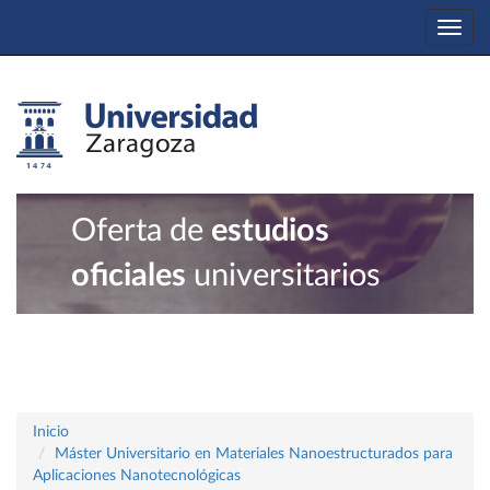
Togg
navi
Oferta de
estudios
oficiales
universitarios
Inicio
Máster Universitario en Materiales Nanoestructurados para
Aplicaciones Nanotecnológicas