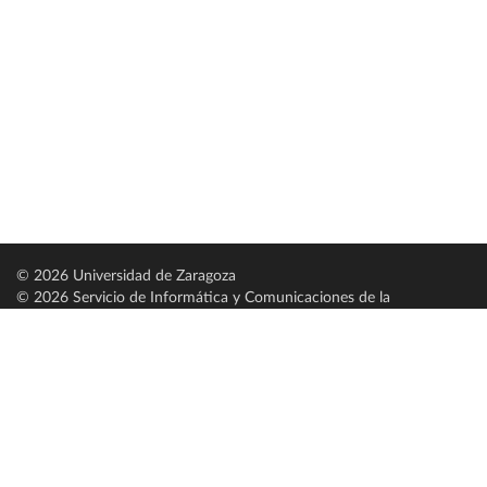
© 2026 Universidad de Zaragoza
© 2026 Servicio de Informática y Comunicaciones de la
Universidad de Zaragoza (
SICUZ
)
Universidad de Zaragoza
C/ Pedro Cerbuna, 12
ES-50009 Zaragoza
España / Spain
Tel: +34 976761000
ciu@unizar.es
Q-5018001-G