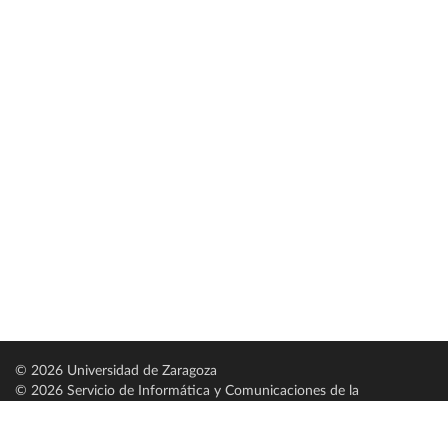
© 2026 Universidad de Zaragoza
© 2026 Servicio de Informática y Comunicaciones de la
Universidad de Zaragoza (
SICUZ
)
Universidad de Zaragoza