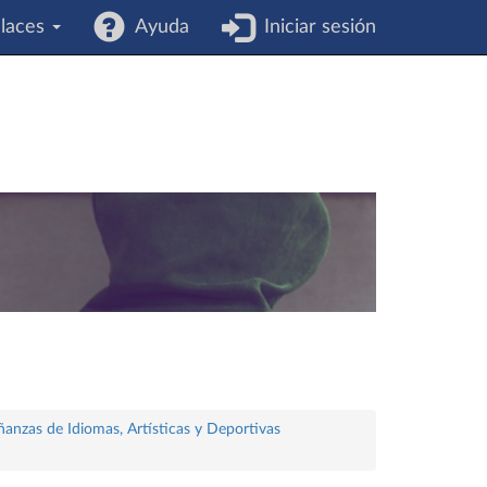
laces
Ayuda
Iniciar sesión
ñanzas de Idiomas, Artísticas y Deportivas