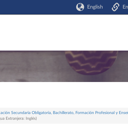
English
En
ación Secundaria Obligatoria, Bachillerato, Formación Profesional y Ense
ua Extranjera: Inglés)