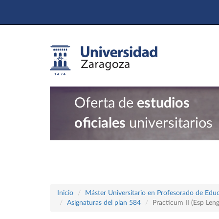
Oferta de
estudios
oficiales
universitarios
Inicio
Máster Universitario en Profesorado de Educ
Asignaturas del plan 584
Practicum II (Esp Leng