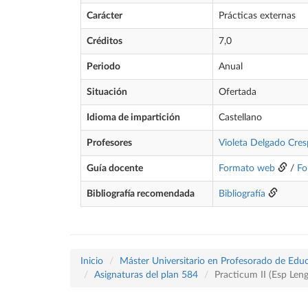
Carácter
Prácticas externas
Créditos
7,0
Periodo
Anual
Situación
Ofertada
Idioma de impartición
Castellano
Profesores
Violeta Delgado Cre
Guía docente
Formato web
/
Fo
Bibliografía recomendada
Bibliografía
Inicio
Máster Universitario en Profesorado de Educ
Asignaturas del plan 584
Practicum II (Esp Leng