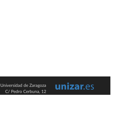
Universidad de Zaragoza
C/ Pedro Cerbuna, 12
ES-50009 Zaragoza
España / Spain
Tel: +34 976761000
ciu@unizar.es
Q-5018001-G