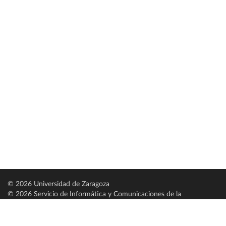
© 2026 Universidad de Zaragoza
© 2026 Servicio de Informática y Comunicaciones de la
Universidad de Zaragoza (
SICUZ
)
Universidad de Zaragoza
C/ Pedro Cerbuna, 12