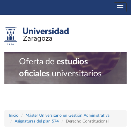
Togg
navi
Oferta de
estudios
oficiales
universitarios
Inicio
Máster Universitario en Gestión Administrativa
Asignaturas del plan 574
Derecho Constitucional