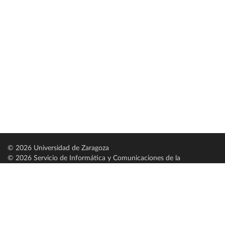
© 2026 Universidad de Zaragoza
© 2026 Servicio de Informática y Comunicaciones de la
Universidad de Zaragoza (
SICUZ
)
Universidad de Zaragoza
C/ Pedro Cerbuna, 12
ES-50009 Zaragoza
España / Spain
Tel: +34 976761000