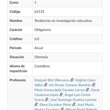
Curso
1
Código
63133
Nombre
Tendencias en investigación educativa
Carácter
Obligatoria
Créditos
6,0
Periodo
Anual
Situación
Ofertada
Idioma de
Castellano
impartición
Profesores
Ezequiel Briz Villanueva
,
Virginia Calvo
Valios
,
Iris Orosia Campos Bandrés
,
María Inmaculada Canales Lacruz
,
Oscar
Casanova López
,
Ángel Luis Cortés
Gracia
,
José Domingo Dueñas Lorente
,
Elena Escolano Pérez
,
José María
Muñoz Escolano
,
Miguel Ángel Pallarés