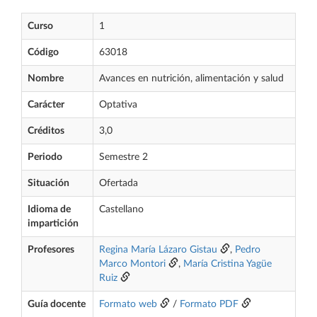
Curso
1
Código
63018
Nombre
Avances en nutrición, alimentación y salud
Carácter
Optativa
Créditos
3,0
Periodo
Semestre 2
Situación
Ofertada
Idioma de
Castellano
impartición
Profesores
Regina María Lázaro Gistau
,
Pedro
Marco Montori
,
María Cristina Yagüe
Ruiz
Guía docente
Formato web
/
Formato PDF