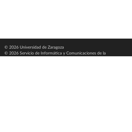
© 2026 Universidad de Zaragoza
© 2026 Servicio de Informática y Comunicaciones de la
Universidad de Zaragoza (
SICUZ
)
Universidad de Zaragoza
C/ Pedro Cerbuna, 12
ES-50009 Zaragoza
España / Spain
Tel: +34 976761000
ciu@unizar.es
Q-5018001-G
Servido por nodo: estudios