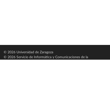
© 2026 Universidad de Zaragoza
© 2026 Servicio de Informática y Comunicaciones de la
Universidad de Zaragoza (
SICUZ
)
Universidad de Zaragoza
C/ Pedro Cerbuna, 12
ES-50009 Zaragoza
España / Spain
Tel: +34 976761000
ciu@unizar.es
Q-5018001-G