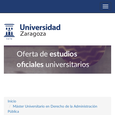
Togg
navi
Oferta de
estudios
oficiales
universitarios
Inicio
Máster Universitario en Derecho de la Administración
Pública