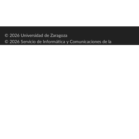
© 2026 Universidad de Zaragoza
© 2026 Servicio de Informática y Comunicaciones de la
Universidad de Zaragoza (
SICUZ
)
Universidad de Zaragoza
C/ Pedro Cerbuna, 12
ES-50009 Zaragoza
España / Spain
Tel: +34 976761000
ciu@unizar.es
Q-5018001-G
Servido por nodo: estudios
Aviso legal
|
Condiciones generales de uso
|
Política de privacidad