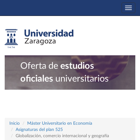
Togg
navi
Oferta de
estudios
oficiales
universitarios
Inicio
Máster Universitario en Economía
Asignaturas del plan 525
Globalización, comercio internacional y geografía