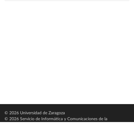
© 2026 Universidad de Zaragoza
© 2026 Servicio de Informática y Comunicaciones de la
Universidad de Zaragoza (
SICUZ
)
Universidad de Zaragoza