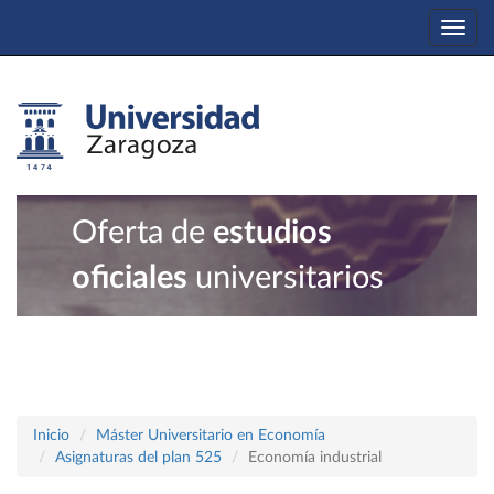
Togg
navi
Oferta de
estudios
oficiales
universitarios
Inicio
Máster Universitario en Economía
Asignaturas del plan 525
Economía industrial