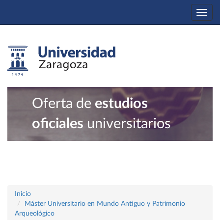
Togg
navi
Oferta de
estudios
oficiales
universitarios
Inicio
Máster Universitario en Mundo Antiguo y Patrimonio
Arqueológico