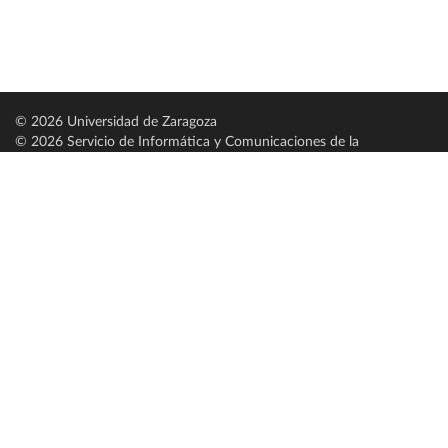
© 2026 Universidad de Zaragoza
© 2026 Servicio de Informática y Comunicaciones de la
Universidad de Zaragoza (
SICUZ
)
Universidad de Zaragoza
C/ Pedro Cerbuna, 12
ES-50009 Zaragoza
España / Spain
Tel: +34 976761000
ciu@unizar.es
Q-5018001-G
Servido por nodo: estudios
Aviso legal
|
Condiciones generales de uso
|
Política de privacidad