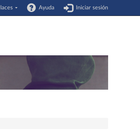
laces
Ayuda
Iniciar sesión