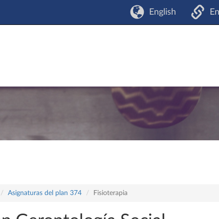
English
En
Asignaturas del plan 374
Fisioterapia