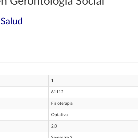
en Gerontología Social
 Salud
1
61112
Fisioterapia
Optativa
2,0
Semestre 2