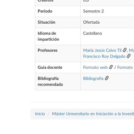
Créditos
6,0
Periodo
Semestre 2
Situación
Ofertada
Idioma de
Castellano
impartición
Profesores
María Jesús Calvo Til
,
Ma
Francisco Roy Delgado
Guía docente
Formato web
/
Formato
Bibliografía
Bibliografía
recomendada
Inicio
Máster Universitario en Iniciación a la Inves