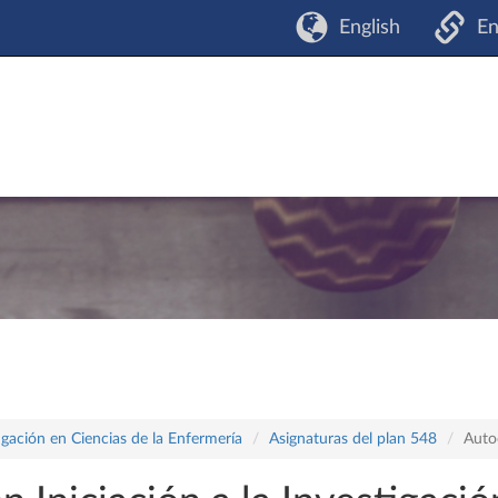
English
En
tigación en Ciencias de la Enfermería
Asignaturas del plan 548
Auto